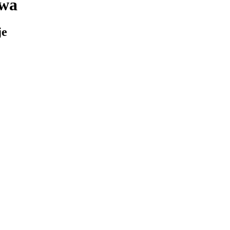
owa
je
PLN)