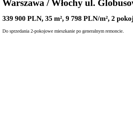
Warszawa / Włochy ul. Globus
339 900
PLN,
35
m²,
9 798
PLN/m²,
2
poko
Do sprzedania 2-pokojowe mieszkanie po generalnym remoncie.
Na mieszkanie składają się:
- pokój z aneksem kuchennym 16 m2,
- sypialnia 10 m2 ( z miejscem na duże szafy),
- łazienka z oknem 4 m2,
- przedpokój 4,5 m2,
Bardzo dobry standard wykończenia.
Bardzo duże okna (trójdzielne, PCV)
Wysokość 290cm!
W cenie zabudowa kuchenna i w pełni wyposażona łazienka.
Miejsce postojowe na zamkniętej posesji (płatne dodatkowo 10 000
Ekspozycja okien: zachód.
Czynsz: 230zł
Ogrzewanie: elektryczne